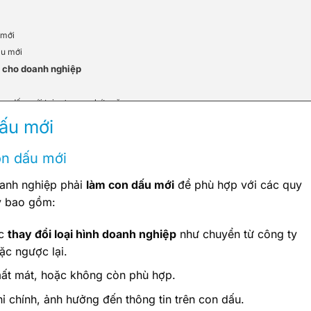
 mới
ấu mới
i cho doanh nghiệp
con dấu mới tại cơ quan chức năng
on dấu mới
dấu mới
au khi đăng ký
an toàn
on dấu mới
ng doanh nghiệp
anh nghiệp phải
làm con dấu mới
để phù hợp với các quy
 làm con dấu mới
y bao gồm:
nghiệp
uy tín cho doanh nghiệp
c
thay đổi loại hình doanh nghiệp
như chuyển từ công ty
 mới
c ngược lại.
ghiệp để hỗ trợ làm con dấu mới
mất mát, hoặc không còn phù hợp.
 con dấu mới trong hoạt động doanh nghiệp
ỉ chính, ảnh hưởng đến thông tin trên con dấu.