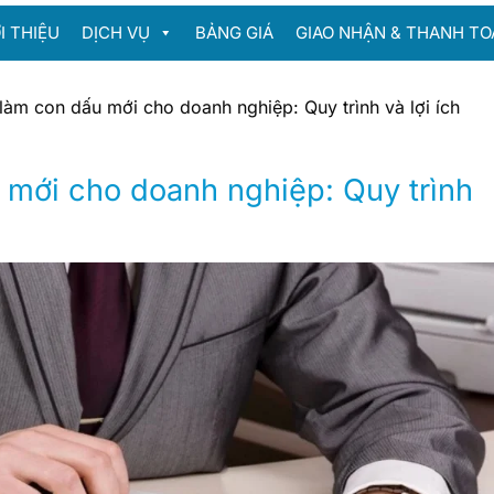
I THIỆU
DỊCH VỤ
BẢNG GIÁ
GIAO NHẬN & THANH TO
làm con dấu mới cho doanh nghiệp: Quy trình và lợi ích
 mới cho doanh nghiệp: Quy trình