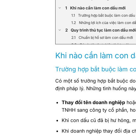
Khi nào cần làm con dấu mới
Trường hợp bắt buộc làm con dấu
Những lợi ích của việc làm con d
Quy trình thủ tục làm con dấu mớ
Chuẩn bị hồ sơ làm con dấu mới
Các bước thực hiện thủ tục làm 
Nhận giấy chứng nhận đăng ký c
Khi nào cần làm con 
Quản lý và sử dụng con dấu mới s
Lưu trữ và bảo quản con dấu mới 
Trường hợp bắt buộc làm c
Nhật ký sử dụng con dấu mới tro
Có một số trường hợp bắt buộc do
Lợi ích của việc tuân thủ thủ tục
định pháp lý. Những tình huống nà
Đảm bảo tính pháp lý cho doanh 
Nâng cao tính chuyên nghiệp và 
Thay đổi tên doanh nghiệp
hoặ
Lưu ý quan trọng khi làm con dấu
TNHH sang công ty cổ phần, hoặ
Tuân thủ đúng quy định pháp lý
Sử dụng dịch vụ tư vấn chuyên n
Khi con dấu cũ đã bị hư hỏng, 
Kết luận: Vai trò của thủ tục làm
Khi doanh nghiệp thay đổi địa ch