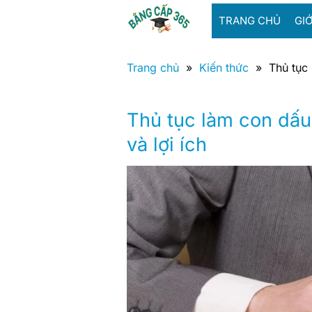
Bỏ
TRANG CHỦ
GIỚ
qua
nội
dung
Trang chủ
»
Kiến thức
»
Thủ tục 
Thủ tục làm con dấu
và lợi ích