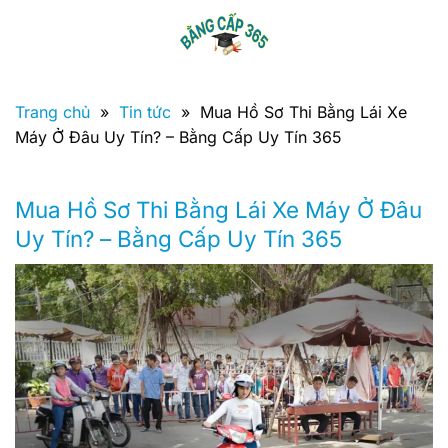
Bỏ
qua
nội
dung
Trang chủ
»
Tin tức
»
Mua Hồ Sơ Thi Bằng Lái Xe
Máy Ở Đâu Uy Tín? – Bằng Cấp Uy Tín 365
Mua Hồ Sơ Thi Bằng Lái Xe Máy Ở Đâu
Uy Tín? – Bằng Cấp Uy Tín 365