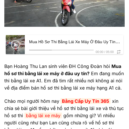
Mua Hồ Sơ Thi Bằng Lái Xe Máy Ở Đâu Uy Tín? – Bằng Cấp Uy Tín 365
00:00
/
05:00
Bạn Hoàng Thu Lan sinh viên ĐH Công Đoàn hỏi
Mua
hồ sơ thi bằng lái xe máy ở đâu uy tín?
Em đang muốn
thi bằng lái xe A1. Em đã tìm rất nhiều nơi không ai nói
về địa điểm bán hồ sơ thi bằng lái xe máy hạng A1 cả.
Chào mọi người hôm nay
Bằng Cấp Uy Tín 365
xin
chia sẻ bài giới thiệu về hồ sơ thi bằng lái xe và thủ tục
hồ sơ thi
bằng lái xe máy
gồm những gì? Vì nhiều
người cũng như bạn Lan cũng chưa rõ về hồ sơ thi