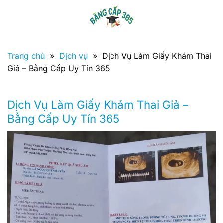
Bỏ
qua
nội
dung
Trang chủ
»
Dịch vụ
»
Dịch Vụ Làm Giấy Khám Thai
Giả – Bằng Cấp Uy Tín 365
Dịch Vụ Làm Giấy Khám Thai Giả –
Bằng Cấp Uy Tín 365