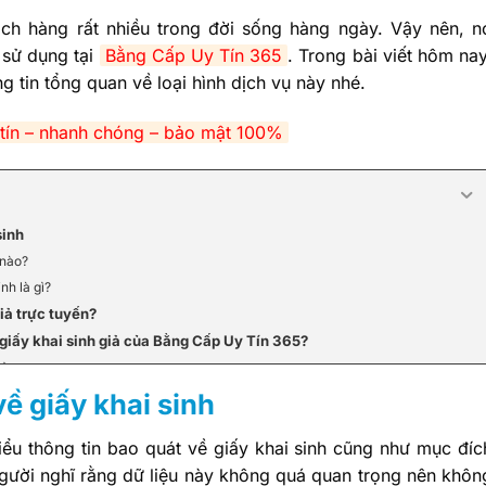
ch hàng rất nhiều trong đời sống hàng ngày. Vậy nên, n
 sử dụng tại
Bằng Cấp Uy Tín 365
. Trong bài viết hôm nay
ng tin tổng quan về loại hình dịch vụ này nhé.
y tín – nhanh chóng – bảo mật 100%
sinh
 nào?
nh là gì?
iả trực tuyến?
 giấy khai sinh giả của Bằng Cấp Uy Tín 365?
ường
g chứng
ề giấy khai sinh
hiệp
hách hàng nhiệt tình
hiểu thông tin bao quát về giấy khai sinh cũng như mục đíc
p lý, có nhiều khuyến mãi
 người nghĩ rằng dữ liệu này không quá quan trọng nên khôn