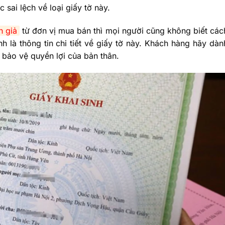
nh làm giấy khai sinh giả
c sai lệch về loại giấy tờ này.
 giả là gì?
h giả
từ đơn vị mua bán thì mọi người cũng không biết các
 giả chất lượng là gì?
 tại Bằng Cấp Uy Tín 365 như thế nào?
h là thông tin chi tiết về giấy tờ này. Khách hàng hãy dàn
nh giả
m bảo vệ quyền lợi của bản thân.