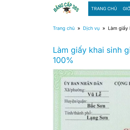
Bỏ
TRANG CHỦ
GIỚ
qua
nội
dung
Trang chủ
»
Dịch vụ
»
Làm giấy 
Làm giấy khai sinh g
100%