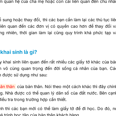
m quan hệ của cha mẹ hoặc con cái liên quan đến chủ nhâ
ung hoặc thay đổi, thì các bạn cần làm lại các thủ tục liê
 liên quan đến các đơn vị có quyền cao hơn để thay đổi v
g nhiên, thời gian làm lại cũng quy trình khá phức tạp v
hai sinh là gì?
y khai sinh liên quan đến rất nhiều các giấy tờ khác của bả
ản vô cùng quan trọng đến đời sống cá nhân của bạn. Cá
nh được sử dụng như sau:
ân thân
của bản thân. Nói theo một cách khác thì đây chín
àng. Nhà được có thể quan lý dân số của đất nước. Bên cạn
ều tra trong trường hợp cần thiết.
inh thì các bạn mới có thể làm giấy tờ để đi học. Do đó, n
á trình học tập của bản thân khách hàng.