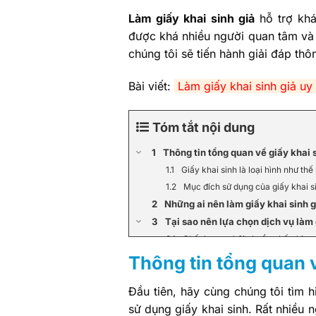
Làm giấy khai sinh giả
hỗ trợ khá
được khá nhiều người quan tâm và
chúng tôi sẽ tiến hành giải đáp thô
Bài viết:
Làm giấy khai sinh giả u
Tóm tắt nội dung
Thông tin tổng quan về giấy khai 
Giấy khai sinh là loại hình như thế
Mục đích sử dụng của giấy khai si
Những ai nên làm giấy khai sinh g
Tại sao nên lựa chọn dịch vụ làm
Chất lượng phôi chuẩn nhất thị tr
Cam kết bằng như thật, bao côn
Thông tin tổng quan v
Chính sách hoạt động chuyên ng
Chế độ bảo hành cả đời, hỗ trợ k
Đầu tiên, hãy cùng chúng tôi tìm 
Chi phí làm giấy khai sinh giả hợ
sử dụng giấy khai sinh. Rất nhiều