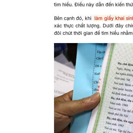
Các câu hỏi liên quan đến quy trì
tìm hiểu. Điều này dẫn đến kiến thứ
Những lưu ý khi làm giấy khai sinh
Bên cạnh đó, khi
làm giấy khai sin
Các điểm phân biệt giấy khai sinh
Quy trình mua bán giấy khai sinh
xác thực chất lượng. Dưới đây chín
Thông tin liên hệ làm giấy khai si
đôi chút thời gian để tìm hiểu nhằ