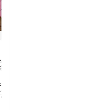
p
g
c
.
n