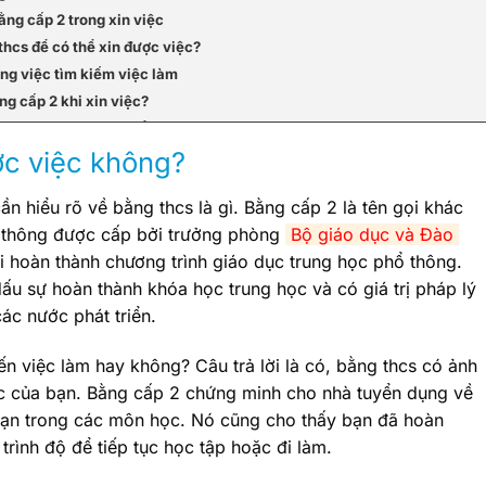
ằng cấp 2 trong xin việc
thcs để có thể xin được việc?
ong việc tìm kiếm việc làm
ng cấp 2 khi xin việc?
t định trong việc tuyển dụng?
ợc việc không?
khi xem xét bằng thcs của ứng viên
cần hiểu rõ về bằng thcs là gì. Bằng cấp 2 là tên gọi khác
ổ thông được cấp bởi trưởng phòng
Bộ giáo dục và Đào 
i hoàn thành chương trình giáo dục trung học phổ thông.
 nào để có thể tăng cơ hội xin việc thành công?
ấu sự hoàn thành khóa học trung học và có giá trị pháp lý
của bằng trung học cơ sở trong mắt nhà tuyển dụng?
ác nước phát triển.
ốt
hóa
n việc làm hay không? Câu trả lời là có, bằng thcs có ảnh
ệc của bạn. Bằng cấp 2 chứng minh cho nhà tuyển dụng về
kinh nghiệm làm việc trong việc xin việc hay không?
bạn trong các môn học. Nó cũng cho thấy bạn đã hoàn
trình độ để tiếp tục học tập hoặc đi làm.