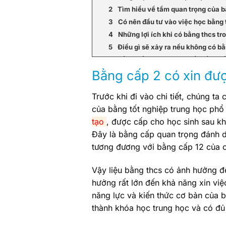
Tìm hiểu về tầm quan trọng của b
Có nên đầu tư vào việc học bằng 
Những lợi ích khi có bằng thcs tr
Điều gì sẽ xảy ra nếu không có bằ
Bằng cấp 2 có phải là yếu tố quyế
Bằng cấp 2 có xin đư
Các tiêu chí của nhà tuyển dụng 
Trình độ học vấn
Trước khi đi vào chi tiết, chúng ta 
Năng lực và kiến thức
của bằng tốt nghiệp trung học ph
Tính cam kết và kiên trì
tạo
, được cấp cho học sinh sau kh
Nên chọn hình thức học bằng thcs
Đây là bằng cấp quan trọng đánh d
Làm thế nào để nâng cao giá trị 
tương đương với bằng cấp 12 của c
Học tập chăm chỉ và đạt kết quả t
Tham gia các hoạt động ngoại k
Vậy liệu bằng thcs có ảnh hưởng đế
Tìm kiếm các khóa học bổ sung
hưởng rất lớn đến khả năng xin vi
Bằng cấp 2 có thể thay thế cho 
năng lực và kiến thức cơ bản của 
Kết luận
thành khóa học trung học và có đủ 
Thông tin làm bằng cấp 2