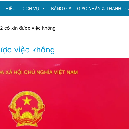
I THIỆU
DỊCH VỤ
BẢNG GIÁ
GIAO NHẬN & THANH TO
2 có xin được việc không
ược việc không